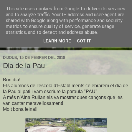
This site uses cookies from Google to deliver its services
CEIP Establiments
and to analyze traffic. Your IP address and user-agent are
shared with Google along with performance and security
metrics to ensure quality of service, generate usage
L'espai web de l'escola d'Establiments
statistics, and to detect and address abuse.
LEARN MORE
GOT IT
▼
DIJOUS, 15 DE FEBRER DEL 2018
Dia de la Pau
Bon dia!
Els alumnes de l'escola d'Establiments celebrarem el dia de
la Pau al pati i vam escriure la paraula "PAU"
A més n'Aina Rullan els va mostrar dues cançons que les
van cantar meravellosament!
Molt bona feina!!