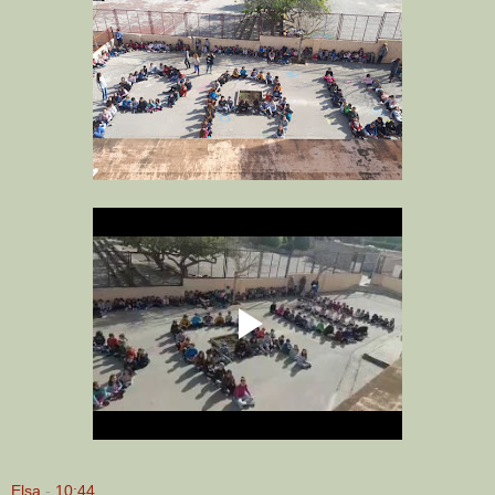
Elsa
-
10:44