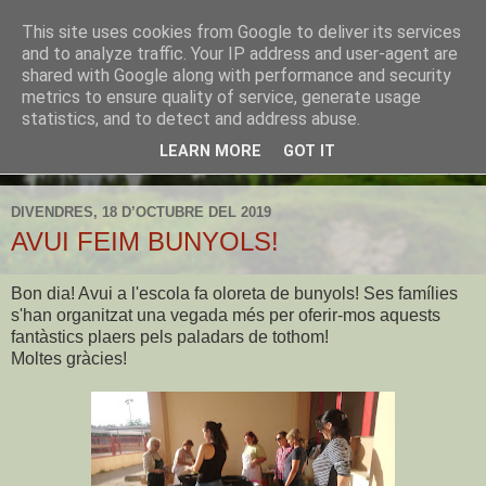
This site uses cookies from Google to deliver its services
CEIP Establiments
and to analyze traffic. Your IP address and user-agent are
shared with Google along with performance and security
metrics to ensure quality of service, generate usage
L'espai web de l'escola d'Establiments
statistics, and to detect and address abuse.
LEARN MORE
GOT IT
▼
DIVENDRES, 18 D’OCTUBRE DEL 2019
AVUI FEIM BUNYOLS!
Bon dia! Avui a l'escola fa oloreta de bunyols! Ses famílies
s'han organitzat una vegada més per oferir-mos aquests
fantàstics plaers pels paladars de tothom!
Moltes gràcies!