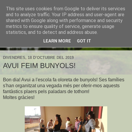
This site uses cookies from Google to deliver its services
CEIP Establiments
and to analyze traffic. Your IP address and user-agent are
shared with Google along with performance and security
metrics to ensure quality of service, generate usage
L'espai web de l'escola d'Establiments
statistics, and to detect and address abuse.
LEARN MORE
GOT IT
▼
DIVENDRES, 18 D’OCTUBRE DEL 2019
AVUI FEIM BUNYOLS!
Bon dia! Avui a l'escola fa oloreta de bunyols! Ses famílies
s'han organitzat una vegada més per oferir-mos aquests
fantàstics plaers pels paladars de tothom!
Moltes gràcies!