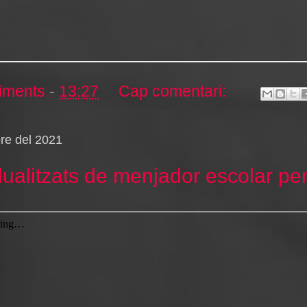
iments
-
13:27
Cap comentari:
bre del 2021
idualitzats de menjador escolar pe