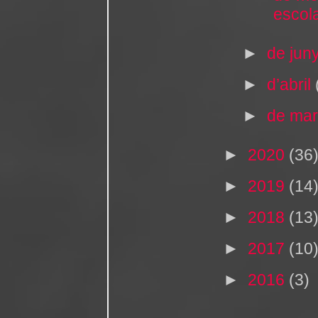
escola
►
de jun
►
d’abril
►
de ma
►
2020
(36
►
2019
(14
►
2018
(13
►
2017
(10
►
2016
(3)