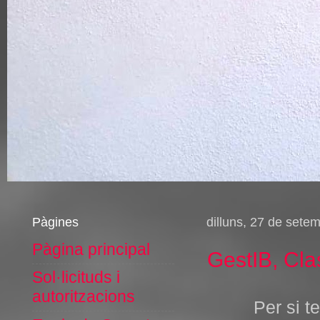
Pàgines
dilluns, 27 de sete
Pàgina principal
GestIB, Cl
Sol·licituds i
autoritzacions
Per si t