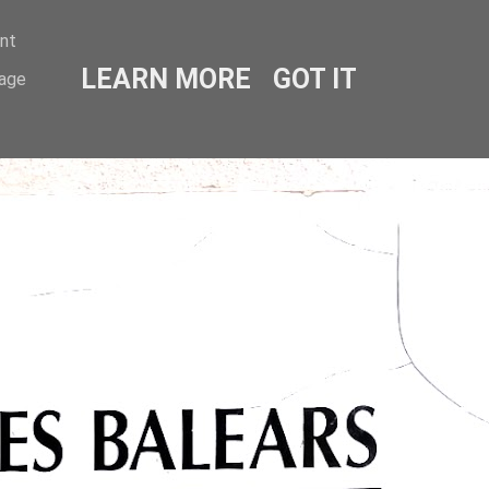
ent
LEARN MORE
GOT IT
sage