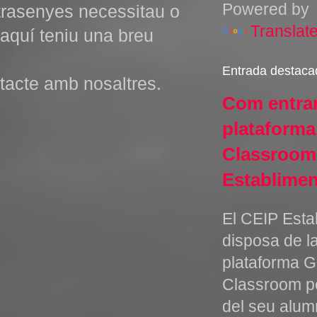
Powered by
ntrasenyes necessitau o
Translat
 aquí teniu una breu
Entrada destaca
acte amb nosaltres.
Com entrar
plataform
Classroom
Establimen
El CEIP Esta
disposa de l
plataforma 
Classroom pe
del seu alum