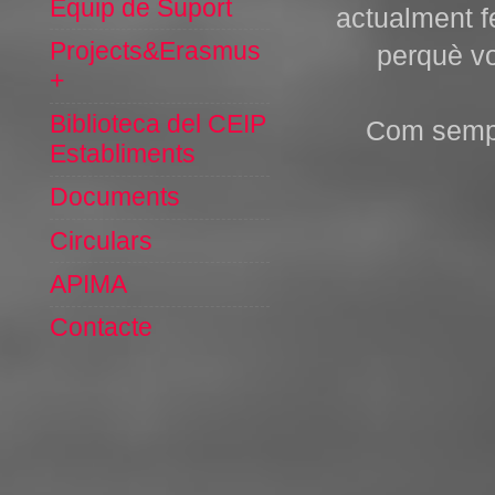
Equip de Suport
actualment f
Projects&Erasmus
perquè vo
+
Biblioteca del CEIP
Com sempr
Establiments
Documents
Circulars
APIMA
Contacte