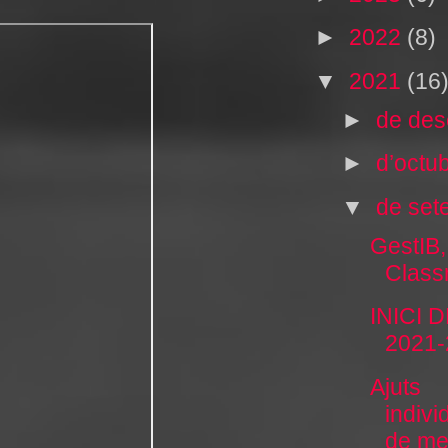
►
2022
(8)
▼
2021
(16
►
de de
►
d’octu
▼
de se
GestIB,
Class
INICI 
2021-
Ajuts
indivi
de me