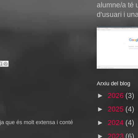
alumne/a té
d'usuari i una
Arxiu del blog
►
2026
(3)
►
2025
(4)
►
2024
(4)
 ja que és molt extensa i conté
►
2023
(6)