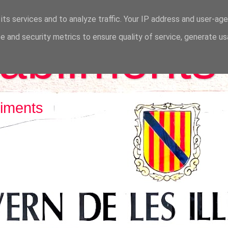
its services and to analyze traffic. Your IP address and user-ag
abliments
 and security metrics to ensure quality of service, generate u
liments