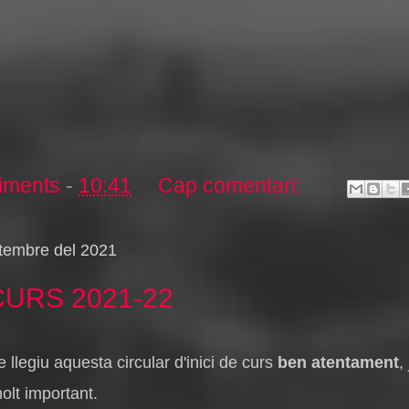
iments
-
10:41
Cap comentari:
etembre del 2021
 CURS 2021-22
legiu aquesta circular d'inici de curs
ben atentament
,
olt important.