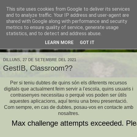
This site uses cookies from Google to deliver its services
CEIP Establiments
and to analyze traffic. Your IP address and user-agent are
shared with Google along with performance and security
metrics to ensure quality of service, generate usage
L'espai web de l'escola d'Establiments
statistics, and to detect and address abuse.
LEARN MORE
GOT IT
▼
DILLUNS, 27 DE SETEMBRE DEL 2021
GestIB, Classroom??
Per si teniu dubtes de quins són els diferents recursos
digitals que actualment feim servir a l'escola, quins usuaris i
contrasenyes necessitau o perquè vos poden ser útils
aquestes aplicacions, aquí teniu una breu presentació.
Com sempre, en cas de dubtes, posau-vos en contacte amb
nosaltres.